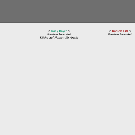
>
<
>
<
Dany Bayer
Daniela Ertl
Karriere beendet
Karriere beendet
Klicke auf Namen für Archiv